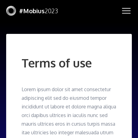
#Mobius
2023
Terms of use
Lorem ipsum dolor sit amet consectetur
adipiscing elit sed do eiusmod tempor
incididunt ut labore et dolore magna aliqua
orci dapibus ultrices in iaculis nunc sed
mauris ultrices eros in cursus turpis massa
itae ultricies leo integer malesuada utrum